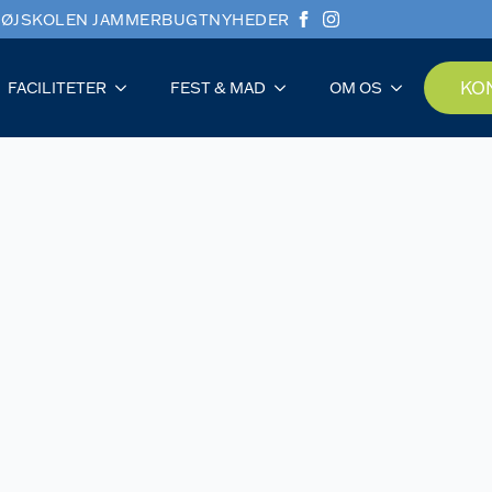
ØJSKOLEN JAMMERBUGT
NYHEDER
KO
FACILITETER
FEST & MAD
OM OS