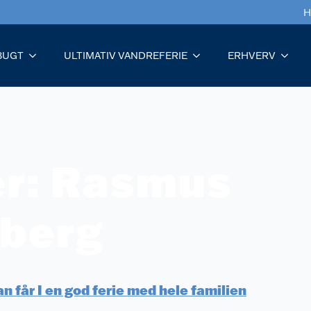
H
BUGT
ULTIMATIV VANDREFERIE
ERHVERV
er:
Rasmus
sberg
n får I en god ferie med hele familien