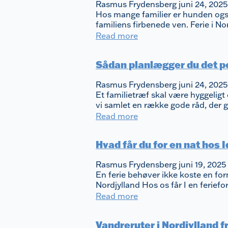
Rasmus Frydensberg
juni 24, 202
Hos mange familier er hunden også
familiens firbenede ven. Ferie i 
Read more
Sådan planlægger du det p
Rasmus Frydensberg
juni 24, 202
Et familietræf skal være hyggeligt
vi samlet en række gode råd, de
Read more
Hvad får du for en nat ho
Rasmus Frydensberg
juni 19, 2025
En ferie behøver ikke koste en formu
Nordjylland Hos os får I en ferief
Read more
Vandreruter i Nordjylland fr