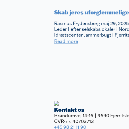
Skab jeres uforglemmelige
Rasmus Frydensberg
maj 29, 202
Leder I efter selskabslokaler i No
Idrætscenter Jammerbugt i Fjerrits
Read more
Kontakt os
Brøndumvej 14-16 | 9690 Fjerritsl
CVR-nr: 40703713
+45 98 21 11 90