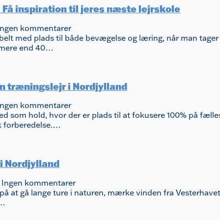
Få inspiration til jeres næste lejrskole
Ingen kommentarer
ibelt med plads til både bevægelse og læring, når man tager 
i mere end 40…
træningslejr i Nordjylland
Ingen kommentarer
ted som hold, hvor der er plads til at fokusere 100% på fæl
sk forberedelse.…
i Nordjylland
5
Ingen kommentarer
n på at gå lange ture i naturen, mærke vinden fra Vesterhavet
v…