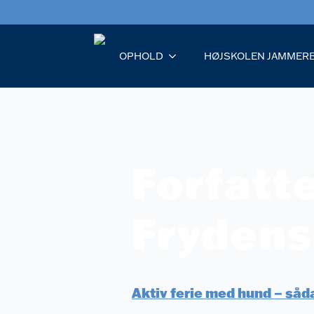
OPHOLD
HØJSKOLEN JAMMER
Forfatt
Fryden
Aktiv ferie med hund – såda