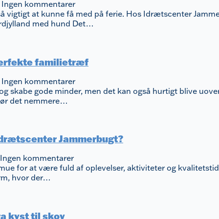
5
Ingen kommentarer
 vigtigt at kunne få med på ferie. Hos Idrætscenter Jammer
Nordjylland med hund Det…
erfekte familietræf
5
Ingen kommentarer
 og skabe gode minder, men det kan også hurtigt blive uover
r gør det nemmere…
s Idrætscenter Jammerbugt?
Ingen kommentarer
e for at være fuld af oplevelser, aktiviteter og kvalitetstid.
orm, hvor der…
a kyst til skov